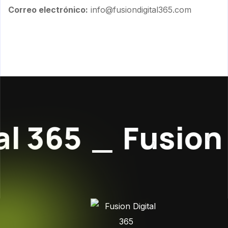
Correo electrónico:
info@fusiondigital365.com
l 365
_
Fusion D